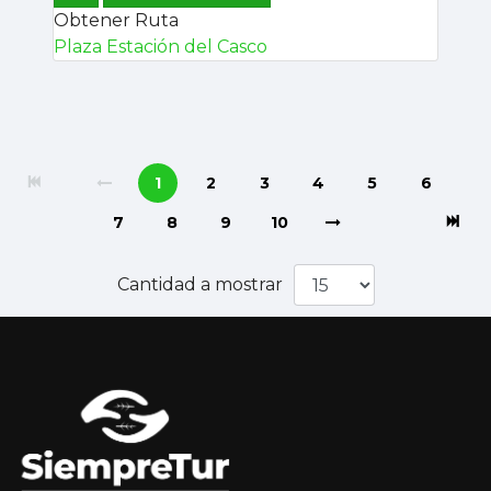
Obtener Ruta
Plaza Estación del Casco
1
2
3
4
5
6
7
8
9
10
Cantidad a mostrar