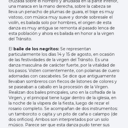
cruzada sobre el hombro y anudada en la parte inferior,
una maraca en la mano derecha, sobre la cabeza se
lleva un penacho de plumas de guara, el traje es muy
vistoso, con música muy suave y donde sobresale el
violín, es bailada solo por hombres, el origen de esta
danza es muy antigua se remonta al pasado lenca de
esta población y ahora es bailada en honor a la virgen
del Tránsito.
El
baile de los negritos:
Se representan
particularmente los días 14 y 15 de agosto, en ocasión
de las festividades de la virgen del Tránsito. Es una
danza masculina de carácter fuerte, por la vitalidad de
los pasos. Visten corrientemente, con polainas de cuero
adornadas con cascabeles. Se dice que antiguamente
llevaban sombreros con flecos de listones de colores y
se paseaban a caballo en la procesión de la Virgen.
Realizan dos bailes principales, uno en la cofradía de la
Virgen, y el principal tiene lugar dentro de la iglesia, en
la noche de la víspera de la fiesta, luego de rezar el
rosario completo. Se acompañan de dos instrumentos:
un tamborcito o cajita y un pito de caña o calampo (de
dos orificios). Ambos son interpretados por un solo
músico. Parece ser que esta danza pudo tener sus