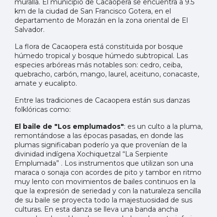
muralla. El municipio de Cacaopera se encuentra a 9.5
km de la ciudad de San Francisco Gotera, en el
departamento de Morazán en la zona oriental de El
Salvador.
La flora de Cacaopera está constituida por bosque
húmedo tropical y bosque húmedo subtropical. Las
especies arbóreas más notables son: cedro, ceiba,
quebracho, carbón, mango, laurel, aceituno, conacaste,
amate y eucalipto.
Entre las tradiciones de Cacaopera están sus danzas
folklóricas como:
El baile de "Los emplumados"
: es un culto a la pluma,
remontándose a las épocas pasadas, en donde las
plumas significaban poderío ya que provenían de la
divinidad indígena Xochiquetzal “La Serpiente
Emplumada” . Los instrumentos que utilizan son una
maraca o sonaja con acordes de pito y tambor en ritmo
muy lento con movimientos de bailes continuos en la
que la expresión de seriedad y con la naturaleza sencilla
de su baile se proyecta todo la majestuosidad de sus
culturas. En esta danza se lleva una banda ancha